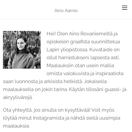
Aino Aarnio
Hei! Olen Aino Rovaniemeltä ja
opiskelen graafista suunnittelua
Lapin yliopistossa. Kuvataide on
ollut harrastukseni lapsesta asti.
Maalauksiin otan usein mallia
omista valokuvista ja inspiraatiota
saan luonnosta ja arkisista hetkistä. Jokaisella
maalauksella on jokin tarina. Käytän töissäni guassi- ja
akryylivärejä.
Ota yhteyttä, jos sinulla on kysyttävää! Voit myös
löytää minut Instagramista ja nähdä siellä uusimpia
maalauksia.