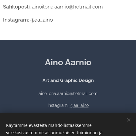
Sähköposti
: ainoilona.aarnio@hotmail.com
Instagram:
@aa_aino
Aino Aarnio
Art and Graphic Design
ainoilona.aarnio@hotmail.com
Instagram:
@aa_aino
Käytämme evästeitä mahdollistaaksemme
verkkosivustomme asianmukaisen toiminnan ja